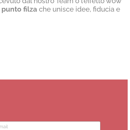
ricevuto dal nostro Team o l’effetto wow
l
punto filza
che unisce idee, fiducia e
il
(Obbligatorio)