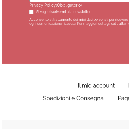
Privacy Policy
(Obbligatorio)
Si voglio iscrivermi alla newsletter
Acconsento al trattamento dei miei dati personali per ricevere 
ogni comunicazione ricevuta. Per maggiori dettagli sul trattame
Il mio account
Spedizioni e Consegna
Paga