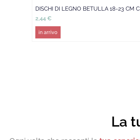
DISCHI DI LEGNO BETULLA 18-23 CM 
2,44
€
in arrivo
La t