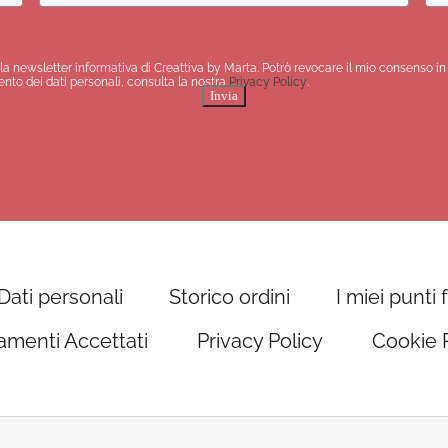
la newsletter informativa di Creattiva by Marta. Potrò revocare il mio consenso i
nto dei dati personali, consulta la nostra
Privacy Policy
.
Invia
Dati personali
Storico ordini
I miei punti 
menti Accettati
Privacy Policy
Cookie P