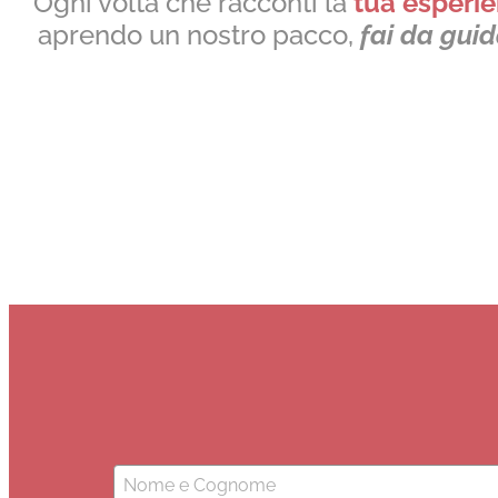
Ogni volta che racconti la
tua esperi
aprendo un nostro pacco,
fai da gui
Nome
(Obbligatorio)