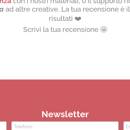
enza
con i nostri materiali, o il supporto 
da
ad altre creative. La tua recensione è i
risultati
❤️
Scrivi la tua recensione
🤩
Newsletter
Ema