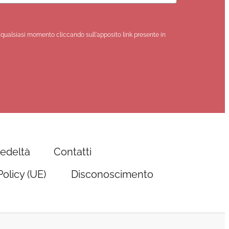
n qualsiasi momento cliccando sull'apposito link presente in
fedeltà
Contatti
olicy (UE)
Disconoscimento