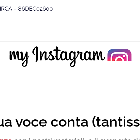
CIRCA – 86DEC02600
ua voce conta (tantis