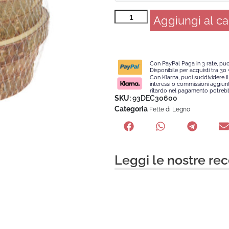
Aggiungi al ca
Con PayPal Paga in 3 rate, puo
Disponibile per acquisti tra 30 
Con Klarna, puoi suddividere il
interessi o commissioni aggiun
ritardo nel pagamento potrebbe
SKU:
93DEC30600
Categoria
Fette di Legno
Leggi le nostre rec