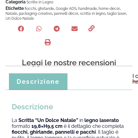
Categoria
Scritte in Legno
Etichette
,
,
,
,
,
fiocchi
ghirlande
Google ADS
handmade
home-decor
,
,
,
,
,
Natale
packaging-creativo
pannelli décor
scritta in legno
taglio laser
Un Dolce Natale
Leggi le nostre recensioni
I 
Descrizione
h
Descrizione
La
Scritta “Un Dolce Natale”
in
legno laserato
formato
19,8×H9,5 cm
è il dettaglio che completa
fiocchi, ghirlande, pannelli e pacchi
. Il taglio è
pulito, il legno leggero e la superficie naturale è