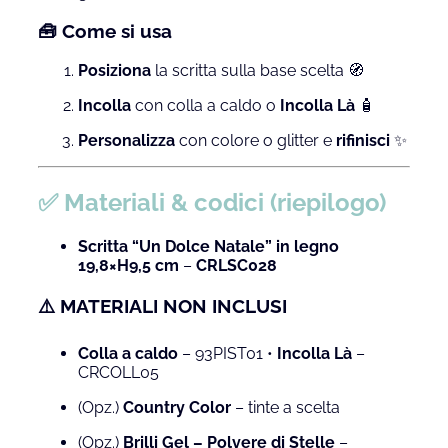
🧰 Come si usa
Posiziona
la scritta sulla base scelta 🧭
Incolla
con colla a caldo o
Incolla Là
🧴
Personalizza
con colore o glitter e
rifinisci
✨
✅ Materiali & codici (riepilogo)
Scritta “Un Dolce Natale” in legno
19,8×H9,5 cm
–
CRLSC028
⚠️ MATERIALI NON INCLUSI
Colla a caldo
– 93PIST01 •
Incolla Là
–
CRCOLL05
(Opz.)
Country Color
– tinte a scelta
(Opz.)
Brilli Gel – Polvere di Stelle
–