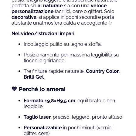
perfetta sia
al naturale
sia con una
veloce
personalizzazione
(acrilici, cere o glitter). Solo
decorativa
: si applica in pochi secondi e porta
all’istante un’atmosfera calda e accogliente ✨
Nel video/istruzioni impari
Incollaggio pulito su legno e stoffa.
Posizionamento per massima leggibilità su
fiocchi e ghirlande.
Tre finiture rapide: naturale,
Country Color
,
Brilli Gel
.
💙 Perché lo amerai
Formato 19,8×H9,5 cm
: equilibrato e ben
leggibile.
Taglio laser
: preciso, leggero, pronto all’uso.
Personalizzabile
in pochi minuti (vernici,
glitter, cere).