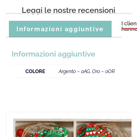
Leggi le nostre recensioni
I cli
Informazioni aggiuntive
hanno
Informazioni aggiuntive
COLORE
Argento – 0AG, Oro – 0OR