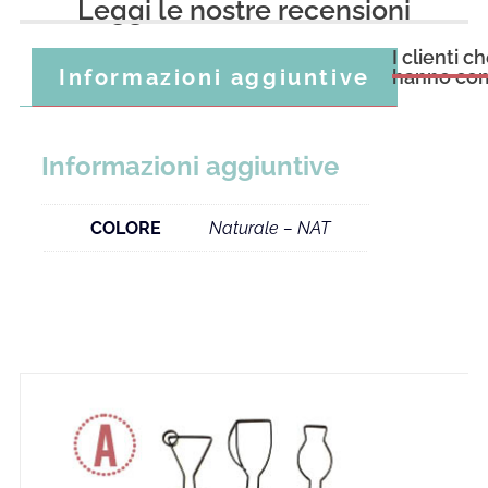
Leggi le nostre recensioni
I clienti 
Informazioni aggiuntive
hanno com
Informazioni aggiuntive
COLORE
Naturale – NAT